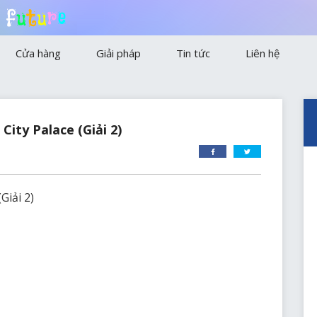
f
u
t
u
r
e
Cửa hàng
Giải pháp
Tin tức
Liên hệ
Sự kiện
Khuyến mãi
City Palace (Giải 2)
Tin tức
Hình ảnh
Giải 2)
Video