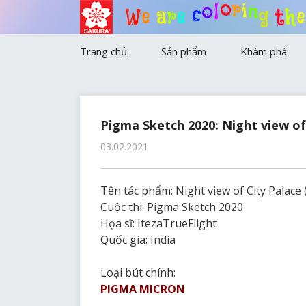
t
h
g
e
n
i
r
o
W
e
a
r
e
c
o
l
Trang chủ
Sản phẩm
Khám phá
Màu sáp Cray-Pas
Bút Gel
Gelly Roll
Công nghiệp
Pigma Sketch 2020: Night view of 
03.02.2021
Koi Series
Bút Pigma
Pigma
Màu nước
Tên tác phẩm: Night view of City Palace (
Marker/ Công nghiệp
Cuộc thi: Pigma Sketch 2020
Họa sĩ: ItezaTrueFlight
Bút bi và chì
Quốc gia: India
Gôm tẩy
Loại bút chính:
Màu nước khác
PIGMA MICRON