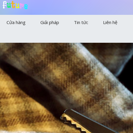
f
u
t
u
r
e
Cửa hàng
Giải pháp
Tin tức
Liên hệ
Sự kiện
Khuyến mãi
Tin tức
Hình ảnh
Video