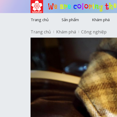
a
e
r
W
e
c
o
l
o
r
i
n
g
t
h
e
Trang chủ
Sản phẩm
Khám phá
Trang chủ
Khám phá
Công nghiệp
Màu sáp Cray-Pas
Bút Gel
Gelly Roll
Công nghiệp
Koi Series
Bút Pigma
Pigma
Màu nước
Marker/ Công nghiệp
Bút bi và chì
Gôm tẩy
Màu nước khác