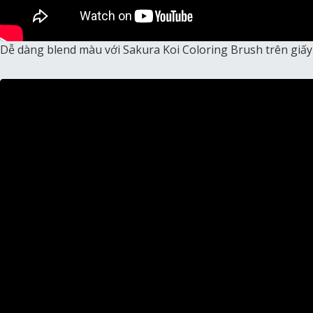
Dễ dàng blend màu với Sakura Koi Coloring Brush trên giấy