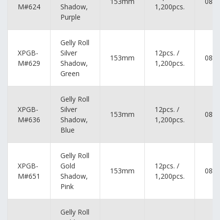
153mm
084
M#624
Shadow,
1,200pcs.
Purple
Gelly Roll
XPGB-
Silver
12pcs. /
153mm
084
M#629
Shadow,
1,200pcs.
Green
Gelly Roll
XPGB-
Silver
12pcs. /
153mm
084
M#636
Shadow,
1,200pcs.
Blue
Gelly Roll
XPGB-
Gold
12pcs. /
153mm
084
M#651
Shadow,
1,200pcs.
Pink
Gelly Roll