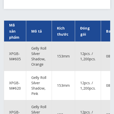
Mã
Kích
Đóng
sản
Mô tả
Bar
thước
gói
phẩm
Gelly Roll
XPGB-
Silver
12pcs. /
153mm
084
M#605
Shadow,
1,200pcs.
Orange
Gelly Roll
XPGB-
Silver
12pcs. /
153mm
084
M#620
Shadow,
1,200pcs.
Pink
Gelly Roll
XPGB-
Silver
12pcs. /