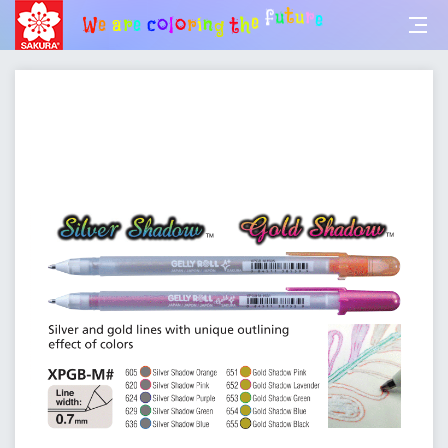
W
e
a
e
r
r
e
c
o
l
o
r
i
n
g
t
h
e
f
u
t
u