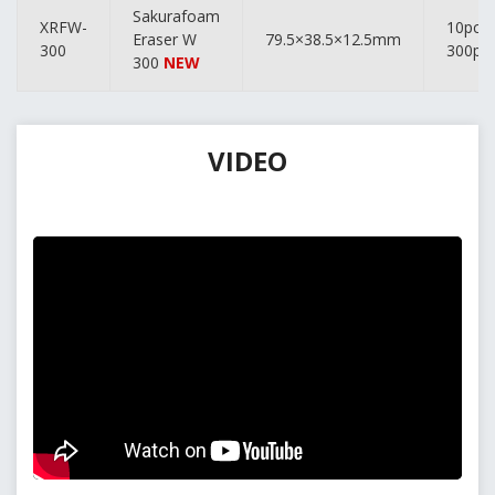
Sakurafoam
XRFW-
10pcs. 
Eraser W
79.5×38.5×12.5mm
300
300pcs
300
NEW
VIDEO