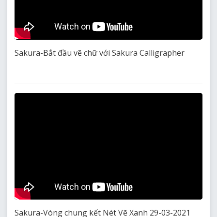
Sakura-Bắt đầu vẽ chữ với Sakura Calligrapher
Sakura-Vòng chung kết Nét Vẽ Xanh 29-03-2021