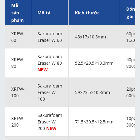
Mã
Đóng
sản
Mô tả
Kích thước
gói
phẩm
XRFW-
Sakurafoam
60pcs. 
43x17x10.3mm
60
Eraser W 60
1,200p
Sakurafoam
XRFW-
40pcs. 
Eraser W 80
52.5×20.5×10.3mm
80
800pcs
NEW
Sakurafoam
XRFW-
20pcs. 
Eraser W
59×23.5×10.3mm
100
600pcs
100
Sakurafoam
XRFW-
10pcs. 
Eraser W
71.5×30.5×12.5mm
200
300pcs
200
NEW