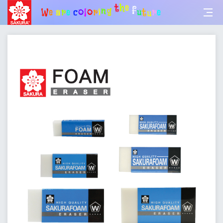
t
u
u
r
f
e
e
h
W
e
a
r
e
c
o
l
o
r
i
n
g
t