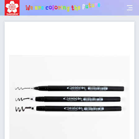
e
a
W
r
e
c
o
l
o
r
i
n
g
t
h
e
f
u
t
u
r
e