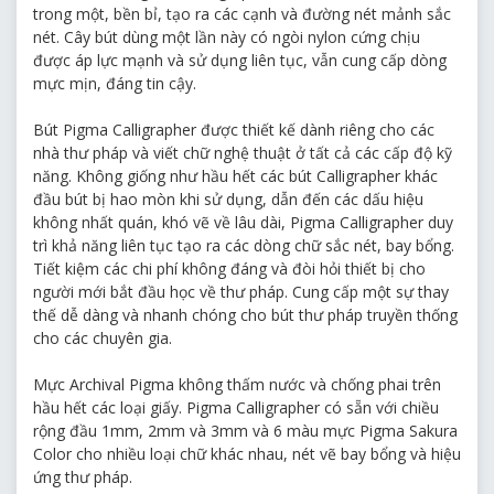
No.49 Black
trong một, bền bỉ, tạo ra các cạnh và đường nét mảnh sắc
nét. Cây bút dùng một lần này có ngòi nylon cứng chịu
No.24 Purple
được áp lực mạnh và sử dụng liên tục, vẫn cung cấp dòng
mực mịn, đáng tin cậy.
Bút Pigma Calligrapher được thiết kế dành riêng cho các
nhà thư pháp và viết chữ nghệ thuật ở tất cả các cấp độ kỹ
năng. Không giống như hầu hết các bút Calligrapher khác
đầu bút bị hao mòn khi sử dụng, dẫn đến các dấu hiệu
không nhất quán, khó vẽ về lâu dài, Pigma Calligrapher duy
trì khả năng liên tục tạo ra các dòng chữ sắc nét, bay bổng.
Tiết kiệm các chi phí không đáng và đòi hỏi thiết bị cho
người mới bắt đầu học về thư pháp. Cung cấp một sự thay
thế dễ dàng và nhanh chóng cho bút thư pháp truyền thống
cho các chuyên gia.
Mực Archival Pigma không thấm nước và chống phai trên
hầu hết các loại giấy. Pigma Calligrapher có sẵn với chiều
rộng đầu 1mm, 2mm và 3mm và 6 màu mực Pigma Sakura
Color cho nhiều loại chữ khác nhau, nét vẽ bay bổng và hiệu
ứng thư pháp.