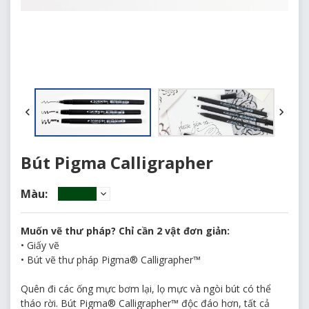
Bút Pigma Calligrapher
Màu:
No.230 Hunter Green
Muốn vẽ thư pháp? Chỉ cần 2 vật đơn giản:
No.117 Sepia
• Giấy vẽ
• Bút vẽ thư pháp Pigma® Calligrapher™
No.19 Red
Quên đi các ống mực bơm lại, lọ mực và ngòi bút có thể
No.138 Royal Blue
tháo rời. Bút Pigma® Calligrapher™ độc đáo hơn, tất cả