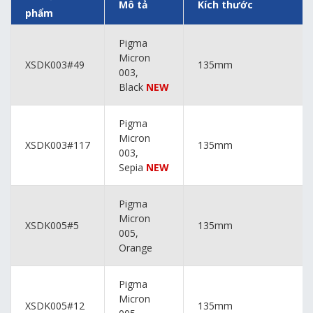
Mô tả
Kích thước
phẩm
Pigma
Micron
XSDK003#49
135mm
003,
Black
NEW
Pigma
Micron
XSDK003#117
135mm
003,
Sepia
NEW
Pigma
Micron
XSDK005#5
135mm
005,
Orange
Pigma
Micron
XSDK005#12
135mm