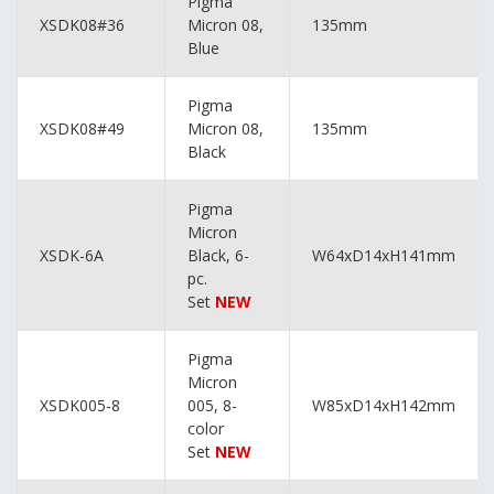
Pigma
XSDK08#36
Micron 08,
135mm
Blue
Pigma
XSDK08#49
Micron 08,
135mm
Black
Pigma
Micron
XSDK-6A
Black, 6-
W64xD14xH141mm
pc.
Set
NEW
Pigma
Micron
XSDK005-8
005, 8-
W85xD14xH142mm
color
Set
NEW