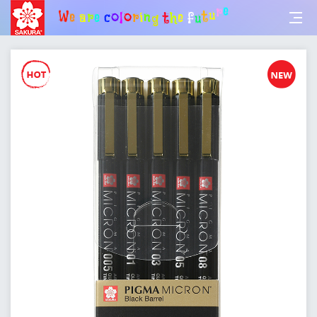
l
o
o
c
r
i
e
n
r
g
a
W
e
t
h
e
f
u
t
u
r
e