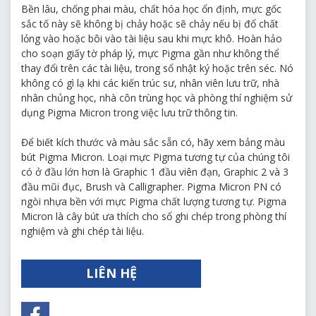
No.12 Brown
Bền lâu, chống phai màu, chất hóa học ổn định, mực gốc
sắc tố này sẽ không bị chảy hoặc sẽ chảy nếu bị đổ chất
No.32 Fresh Green
lỏng vào hoặc bôi vào tài liệu sau khi mực khô. Hoàn hảo
No.117 Sepia
cho soạn giấy tờ pháp lý, mực Pigma gần như không thể
thay đổi trên các tài liệu, trong sổ nhật ký hoặc trên séc. Nó
No.36 Blue
không có gì lạ khi các kiến trúc sư, nhân viên lưu trữ, nhà
nhân chủng học, nhà côn trùng học và phòng thí nghiệm sử
No.19 Red
dụng Pigma Micron trong việc lưu trữ thông tin.
No.138 Royal Blue
Để biết kích thước và màu sắc sẵn có, hãy xem bảng màu
No.21 Rose
bút Pigma Micron. Loại mực Pigma tương tự của chúng tôi
No.243 Blue Black
có ở đầu lớn hơn là Graphic 1 đầu viên đạn, Graphic 2 và 3
đầu mũi đục, Brush và Calligrapher. Pigma Micron PN có
No.22 Burgundy
ngòi nhựa bền với mực Pigma chất lượng tương tự. Pigma
Micron là cây bút ưa thích cho sổ ghi chép trong phòng thí
No.49 Black
nghiệm và ghi chép tài liệu.
No.24 Purple
LIÊN HỆ