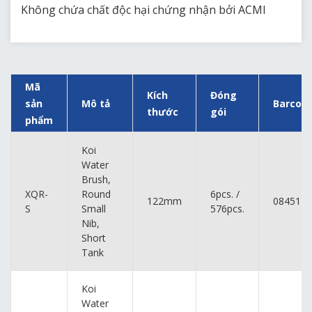
Không chứa chất độc hại chứng nhận bởi ACMI
Mã
Kích
Đóng
sản
Mô tả
Barcod
thước
gói
phẩm
Koi
Water
Brush,
XQR-
Round
6pcs. /
122mm
0845113
S
Small
576pcs.
Nib,
Short
Tank
Koi
Water