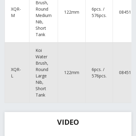
Brush,
XQR-
Round
6pcs. /
122mm
0845113
M
Medium
576pcs.
Nib,
Short
Tank
Koi
Water
Brush,
XQR-
Round
6pcs. /
122mm
0845113
L
Large
576pcs.
Nib,
Short
Tank
VIDEO