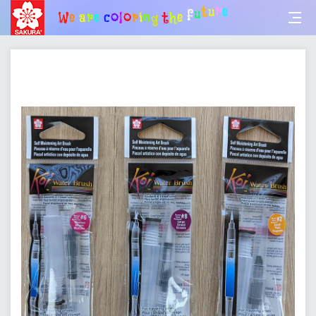
W
e
a
r
e
e
c
o
l
o
r
i
n
g
t
h
e
f
u
t
u
r