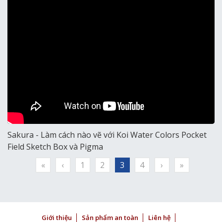
Sakura - Làm cách nào vẽ với Koi Water Colors Pocket
Field Sketch Box và Pigma
«
‹
1
2
3
4
›
»
Giới thiệu
Sản phẩm an toàn
Liên hệ