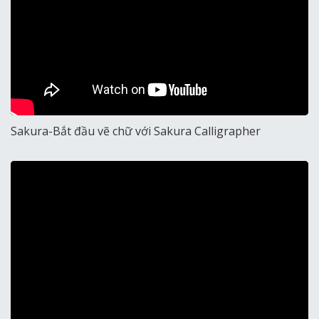
Sakura-Bắt đầu vẽ chữ với Sakura Calligrapher