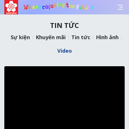
f
u
e
t
h
u
t
r
e
g
W
e
a
r
e
c
o
l
o
r
i
n
TIN TỨC
Sự kiện
Khuyến mãi
Tin tức
Hình ảnh
Video