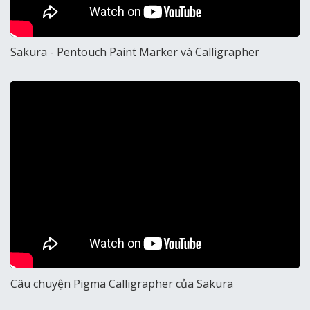
Sakura - Pentouch Paint Marker và Calligrapher
Câu chuyện Pigma Calligrapher của Sakura